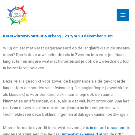
Ga
naar
de
inhoud
Kerstwinteravontuur Norberg - 21 t/m 28 december 2025
Wil jij dit jaar met kerst gegarandeerd op de langlaufski’s in de sneeuw
staan? Dan is deze afwisselende reis in Zweden iets voor jou! Naast
langlaufen en andere winteractiviteiten zul je ook de Zweedse cultuur
in kerstsferen beleven.
Deze reis is geschikt voor zowel de beginnende als de gevorderde
langlaufers die houden van afwisseling. De langlaufloipe (zowel skate
als klassiek) is voor een deel vlak, maar er zijn ook een aantal
klimmetjes en afdalingen, die je, als je dat wilt, kunt ontwijken. Aan het
eind van de week zullen ook de beginners na het volgen van wat
technieklessen deze beklimmingen en afdalingen kunnen bedwingen.
Meer informatie over dit kerstwinteravontuur is
in dit pdf document
te
vinden (of stuur een mailtje naar
info@katjakleinveld.nl
om de pdf t