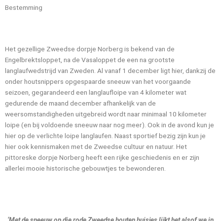
Bestemming
Het gezellige Zweedse dorpje Norberg is bekend van de
Engelbrektsloppet, na de Vasaloppet de een na grootste
langlaufwedstrijd van Zweden. Al vanaf 1 december ligt hier, dankzij de
onder houtsnippers opgespaarde sneeuw van het voorgaande
seizoen, gegarandeerd een langlaufloipe van 4 kilometer wat
gedurende de maand december afhankelijk van de
weersomstandigheden uitgebreid wordt naar minimaal 10 kilometer
loipe (en bij voldoende sneeuw naar nog meer). Ook in de avond kun je
hier op de verlichte loipe langlaufen. Naast sportief bezig zijn kun je
hier ook kennismaken met de Zweedse cultuur en natuur. Het
pittoreske dorpje Norberg heeft een rijke geschiedenis en er zijn
allerlei mooie historische gebouwtjes te bewonderen.
‘Met de sneeuw op die rode Zweedse houten huisjes lijkt het alsof we in