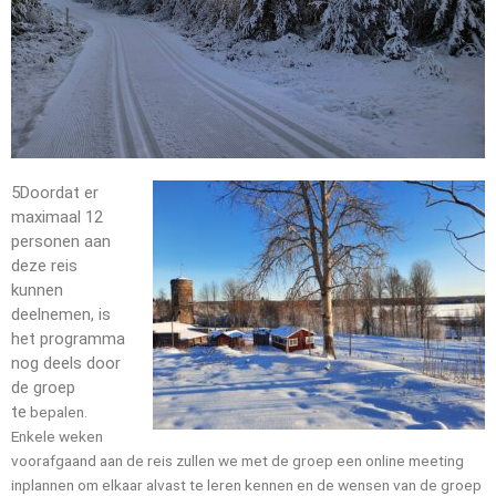
5
Doordat er
maximaal 12
personen aan
deze reis
kunnen
deelnemen, is
het programma
nog deels door
de groep
te
bepalen.
Enkele weken
voorafgaand aan de reis zullen we met de groep een online meeting
inplannen om elkaar alvast te leren kennen en de wensen van de groep