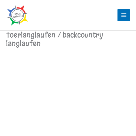
Ga
naar
de
inhoud
Toerlanglaufen / backcountry
langlaufen