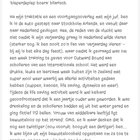
‘hieperdepiep hoera’ hilarisch.
Na mijn traktatie en een voortgangsoverleg met mijn juf, ben
ik in de auto gestapt naar Stockholm Arlanda, en vanuit daar
naar Nederland gevlogen. Nee, de reden van de vlucht was
niet omdat ik mijn verjaardag graag in Nederland wilde vieren
(sterker nog: ik ben nooit zo’n fan van ‘verjaardag vieren’ –
bij mij is het elke dag feest), maar omdat ik gevraagd was om
een week training te geven voor Outward Bound aan
scholieren van een internationale school. Het werd een
drukke, leuke en leerzame week buiten zijn in Zeeland met
super mooi weer waarbij we allerlei activiteiten gedaan
hebben (suppen, kanoën, life saving, dynamics en meer).
Tijdens de life saving activiteit werd ik wel keihard
geconfronteerd dat ik een jaartje ouder was geworden. Ik was
drenkeling en de scholieren hadden mij uit het water gered en
ging fictief 112 bellen: ‘Vrouw van middelbare leeftijd ligt
bewusteloos op het strand’. OMG, en ik maar denken dat ik
nog een twintiger (nou vooruit: hooguit een dertiger) ben….
Ik was bijna uit mijn bewusteloosheid opgestaan om ze toe te