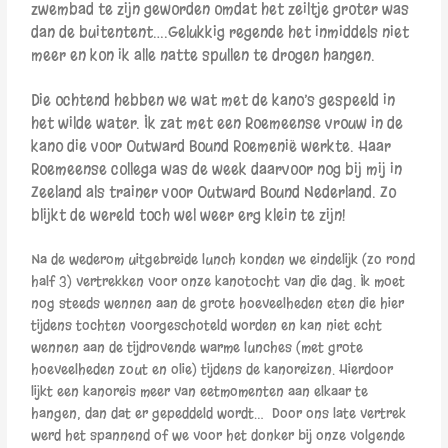
zwembad te zijn geworden omdat het zeiltje groter was
dan de buitentent….Gelukkig regende het inmiddels niet
meer en kon ik alle natte spullen te drogen hangen.
Die ochtend hebben we wat met de kano’s gespeeld in
het wilde water. Ik zat met een Roemeense vrouw in de
kano die voor Outward Bound Roemenië werkte. Haar
Roemeense collega was de week daarvoor nog bij mij in
Zeeland als trainer voor Outward Bound Nederland. Zo
blijkt de wereld toch wel weer erg klein te zijn!
Na de wederom uitgebreide lunch konden we eindelijk (zo rond
half 3) vertrekken voor onze kanotocht van die dag. Ik moet
nog steeds wennen aan de grote hoeveelheden eten die hier
tijdens tochten voorgeschoteld worden en kan niet echt
wennen aan de tijdrovende warme lunches (met grote
hoeveelheden zout en olie) tijdens de kanoreizen. Hierdoor
lijkt een kanoreis meer van eetmomenten aan elkaar te
hangen, dan dat er gepeddeld wordt… Door ons late vertrek
werd het spannend of we voor het donker bij onze volgende