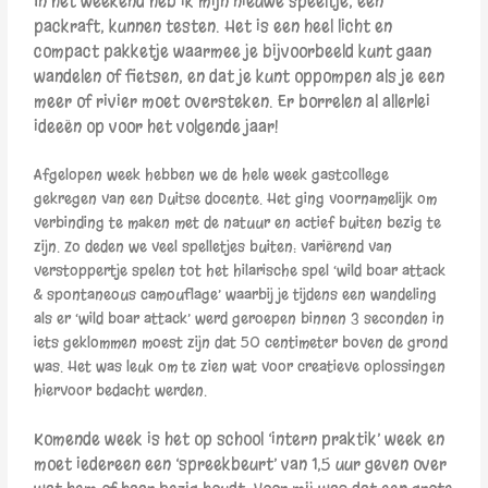
In het weekend heb ik mijn nieuwe speeltje, een
packraft, kunnen testen. Het is een heel licht en
compact pakketje waarmee je bijvoorbeeld kunt gaan
wandelen of fietsen, en dat je kunt oppompen als je een
meer of rivier moet oversteken. Er borrelen al allerlei
ideeën op voor het volgende jaar!
Afgelopen week hebben we de hele week gastcollege
gekregen van een Duitse docente. Het ging voornamelijk om
verbinding te maken met de natuur en actief buiten bezig te
zijn. Zo deden we veel spelletjes buiten: variërend van
verstoppertje spelen tot het hilarische spel ‘wild boar attack
& spontaneous camouflage’ waarbij je tijdens een wandeling
als er ‘wild boar attack’ werd geroepen binnen 3 seconden in
iets geklommen moest zijn dat 50 centimeter boven de grond
was. Het was leuk om te zien wat voor creatieve oplossingen
hiervoor bedacht werden.
Kome
nde week is het op school ‘intern praktik’ week en
moet iedereen een ‘spreekbeurt’ van 1,5 uur geven over