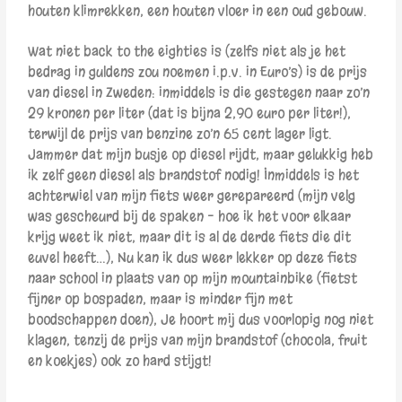
houten klimrekken, een houten vloer in een oud gebouw.
Wat niet back to the eighties is (zelfs niet als je het
bedrag in guldens zou noemen i.p.v. in Euro’s) is de prijs
van diesel in Zweden: inmiddels is die gestegen naar zo’n
29 kronen per liter (dat is bijna 2,90 euro per liter!),
terwijl de prijs van benzine zo’n 65 cent lager ligt.
Jammer dat mijn busje op diesel rijdt, maar gelukkig heb
ik zelf geen diesel als brandstof nodig! Inmiddels is h
et
achterwiel van mijn fiets weer gerepareerd (mijn velg
was gescheurd bij de spaken – hoe ik het voor elkaar
krijg weet ik niet, maar dit is al de derde fiets die dit
euvel heeft…), Nu kan ik dus weer lekker op deze fiets
naar school in plaats van op mijn mountainbike (fietst
fijner op bospaden, maar is minder fijn met
boodschappen doen), Je hoort mij dus voorlopig nog niet
klagen, tenzij de prijs van mijn brandstof (chocola, fruit
en koekjes) ook zo hard stijgt!