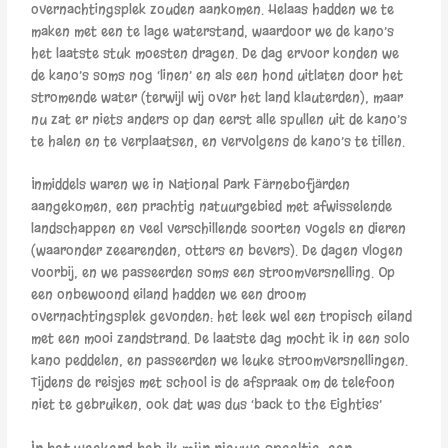
overnachtingsplek zouden aankomen. Helaas hadden we te
maken met een te lage waterstand, waardoor we de kano’s
het laatste stuk moesten dragen. De dag ervoor konden we
de kano’s soms nog ‘linen’ en als een hond uitlaten door het
stromende water (terwijl wij over het land klauterden), maar
nu zat er niets anders op dan eerst alle spullen uit de kano’s
te halen en te verplaatsen, en vervolgens de kano’s te tillen.
Inmiddels waren we in National Park Färnebofjärden
aangekomen, een prachtig natuurgebied met afwisselende
landschappen en veel verschillende soorten vogels en dieren
(waaronder zeearenden, otters en bevers). De dagen vlogen
voorbij, en we passeerden soms een stroomversnelling. Op
een onbewoond eiland hadden we een droom
overnachtingsplek gevonden: het leek wel een tropisch eiland
met een mooi zandstrand. De laatste dag mocht ik in een solo
kano peddelen, en passeerden we leuke stroomversnellingen.
Tijdens de reisjes met school is de afspraak om de telefoon
niet te gebruiken, ook dat was dus ‘back to the Eighties’