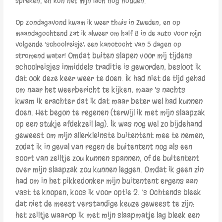
spreken, en kon net mijn lach nog houden.
Op zondagavond kwam ik weer thuis in Zweden, en op
maandagochtend zat ik alweer om half 8 in de auto voor mijn
volgende ‘schoolreisje’: een kanotocht van 5 dagen op
Omdat buiten slapen voor mij tijdens
stromend water!
schoolreisjes inmiddels traditie is geworden, besloot ik
dat ook deze keer weer te doen. Ik had niet de tijd gehad
om naar het weerbericht te kijken, maar ’s nachts
kwam ik erachter dat ik dat maar beter wel had kunnen
doen. Het begon te regenen (terwijl ik met mijn slaapzak
op een stukje afdekzeil lag). Ik was nog wel zo bijdehand
geweest om mijn allerkleinste buitentent mee te nemen,
zodat ik in geval van regen de buitentent nog als een
soort van zeiltje zou kunnen spannen, of de buitentent
over mijn slaapzak zou kunnen leggen. Omdat ik geen zin
had om in het pikkedonker mijn buitentent ergens aan
vast te knopen, koos ik voor optie 2. ’s Ochtends bleek
dat niet de meest verstandige keuze geweest te zijn:
het zeiltje waarop ik met mijn slaapmatje lag bleek een