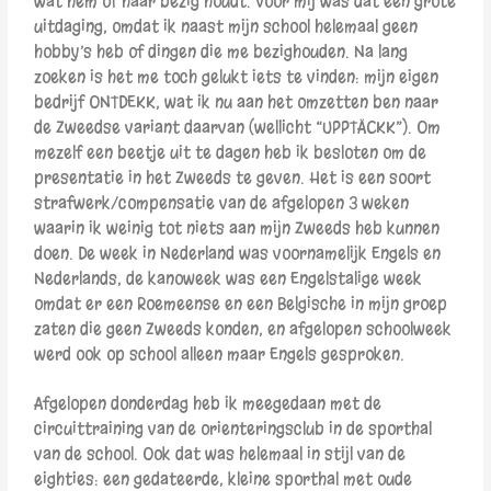
wat hem of haar bezig houdt. Voor mij was dat een grote
uitdaging, omdat ik naast mijn school helemaal geen
hobby’s heb of dingen die me bezighouden. Na lang
zoeken is het me toch gelukt iets te vinden: mijn eigen
bedrijf ONTDEKK, wat ik nu aan het omzetten ben naar
de Zweedse variant daarvan (wellicht “UPPTÄCKK”). Om
mezelf een beetje uit te dagen heb ik besloten om de
presentatie in het Zweeds te geven. Het is een soort
strafwerk/compensatie van de afgelopen 3 weken
waarin ik weinig tot niets aan mijn Zweeds heb kunnen
doen. De week in Nederland was voornamelijk Engels en
Nederlands, de kanoweek was een Engelstalige week
omdat er een Roemeense en een Belgische in mijn groep
zaten die geen Zweeds konden, en afgelopen schoolweek
werd ook op school alleen maar Engels gesproken.
Afgelopen donderdag heb ik meegedaan met de
circuittraining van de orienteringsclub in de sporthal
van de school. Ook dat was helemaal in stijl van de
eighties: een gedateerde, kleine sporthal met oude