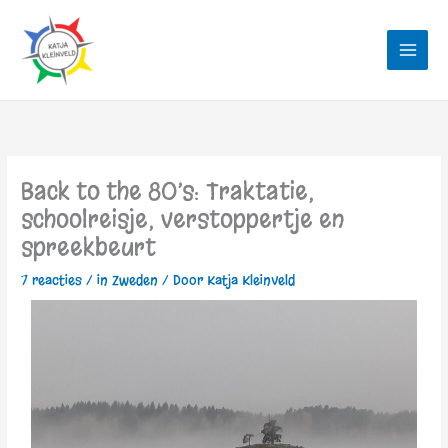
Ga
naar
de
inhoud
Back to the 80’s: Traktatie,
schoolreisje, verstoppertje en
spreekbeurt
7 reacties
/
in Zweden
/ Door
Katja Kleinveld