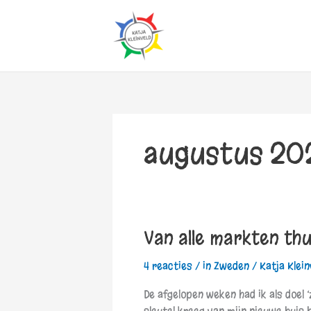
Ga
naar
de
inhoud
augustus 20
Van alle markten thu
Van
alle
4 reacties
/
in Zweden
/
Katja Klein
markten
thuis
De afgelopen weken had ik als doel ‘z