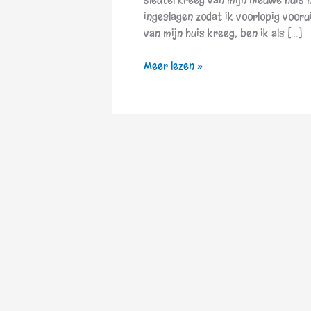
sleutel kreeg van mijn nieuwe huis 
ingeslagen zodat ik voorlopig voorui
van mijn huis kreeg, ben ik als […]
Meer lezen »