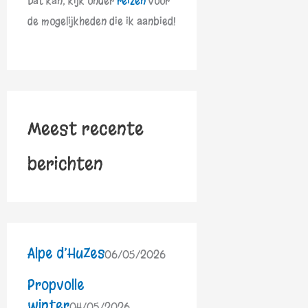
Dat kan, kijk onder
reizen
voor
de mogelijkheden die ik aanbied!
Meest recente
berichten
Alpe d’HuZes
06/05/2026
Propvolle
winter
04/05/2026