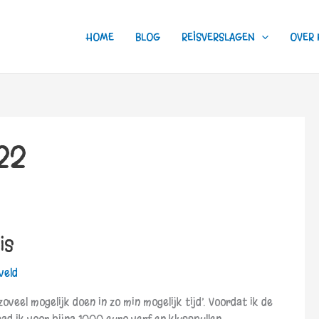
HOME
BLOG
REISVERSLAGEN
OVER 
22
is
veld
oveel mogelijk doen in zo min mogelijk tijd’. Voordat ik de