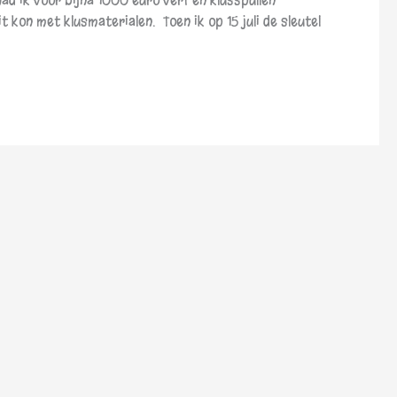
had ik voor bijna 1000 euro verf en klusspullen
t kon met klusmaterialen. Toen ik op 15 juli de sleutel