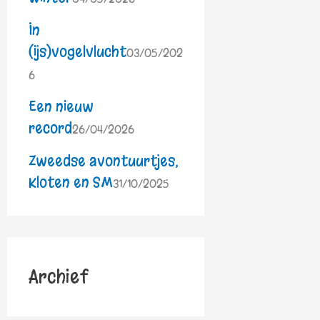
In
(ijs)vogelvlucht
03/05/202
6
Een nieuw
record
26/04/2026
Zweedse avontuurtjes,
Kloten en SM
31/10/2025
Archief