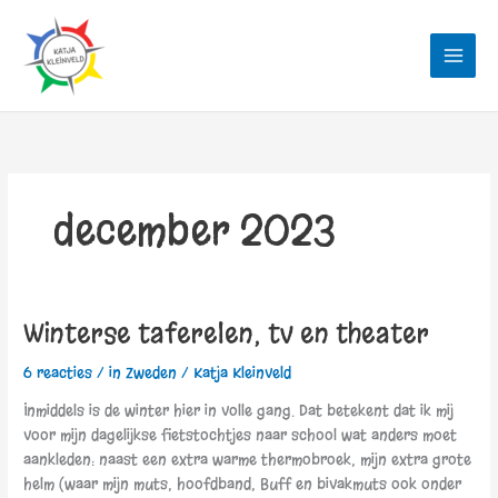
Ga
naar
de
inhoud
december 2023
Winterse taferelen, tv en theater
Winterse
taferelen,
6 reacties
/
in Zweden
/
Katja Kleinveld
tv
en
Inmiddels is de winter hier in volle gang. Dat betekent dat ik mij
theater
voor mijn dagelijkse fietstochtjes naar school wat anders moet
aankleden: naast een extra warme thermobroek, mijn extra grote
helm (waar mijn muts, hoofdband, Buff en bivakmuts ook onder