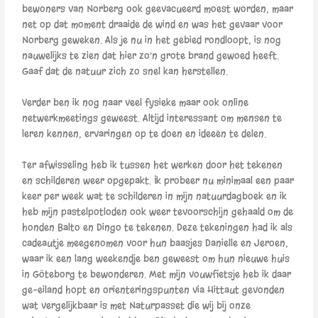
bewoners van Norberg ook geevacueerd moest worden, maar
net op dat moment draaide de wind en was het gevaar voor
Norberg geweken. Als je nu in het gebied rondloopt, is nog
nauwelijks te zien dat hier zo’n grote brand gewoed heeft.
Gaaf dat de natuur zich zo snel kan herstellen.
Verder ben ik nog naar veel fysieke maar ook online
netwerkmeetings geweest. Altijd interessant om mensen te
leren kennen, ervaringen op te doen en ideeën te delen.
Ter afwisseling heb ik tussen het werken door het tekenen
en schilderen weer opgepakt. Ik probeer nu minimaal een paar
keer per week wat te schilderen in mijn natuurdagboek en ik
heb mijn pastelpotloden ook weer tevoorschijn gehaald om de
honden Balto en Dingo te tekenen. Deze tekeningen had ik als
cadeautje meegenomen voor hun baasjes Danielle en Jeroen,
waar ik een lang weekendje ben geweest om hun nieuwe huis
in Göteborg te bewonderen. Met mijn vouwfietsje heb ik daar
ge-eiland hopt en orienteringspunten via Hittaut gevonden
wat vergelijkbaar is met Naturpasset die wij bij onze