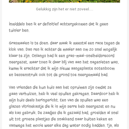
Gelukkig zijn het er niet zoveel.....
Inmiddels ben ik er definitief achtergekomen dat ik geen
tuinier ben.
Grasmaaien is te doen: daar maak ik meestal een race tegen de
klok van. Dan ren ik achter de maaier aan om zo snel mogelijk
klaar te zijn. Onlangs had ik een gras-maai-snelheidsrecord
neergezet, maar toen ik daar blij van aan het nagenieten was,
kwam ik erachter dat ik mijn nieuw aangeplante notenboom
en bessenstruik ook tot de grond toe neergemaaid had.
Van vrienden die hun huis aan het opruimen zijn omdat ze
gaan verhuizen, heb ik veel spullen gekregen. Daardoor heb ik
mijn huis deels heringericht. Een van de spullen was een
glazen vitrinekastje die ik in mijn serre heb neergezet en nu
als kas gebruik. De zaadjes die ik gezaaid had, groeiden al snel
uit tot groene plantjes die snakkend naar buiten keken en
vanwege het mooie weer elke dag water nodig hadden. Tja, als