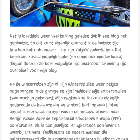
Het is inmiddels weer veel te lang geleden dat ik een blog heb
geplaatst. En dat komt eigenlijk doordat ik de laatste tijd –
hoe kan het ook anders- ‘op zijn Katja’s’ geleefd heb. Dat
betekent zoveel mogelijk leuke (en soms ook minder leuke)
dingen doen in zo kort mogelijke tijd, waardoor er weinig tijd
overbleef voor mijn blog.
Na de winterreizen zijn al mijn winterspullen weer netjes
opgeborgen in de garage en zijn inmiddels mijn zomerspullen
tevoorschijn getoverd. Mijn rugtas kon ik (zoals eigenlijk
gedurende de hele afgelopen winter) half ingepakt laten
omdat ik een week na mijn reis in de sneeuw al weer naar
Berlijn reisde voor de Experiential Educators Europe (EEE)
conferentie. Dit is een jaarlijks terugkerende conferentie
waarbij trainers, facilitators en andere mensen die
geinteresseerd zijn in ervaringsgericht leren bij elkaar komen