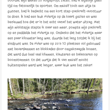
Doordat mijn weken zo volgepropt zaten, had ik eigenlijk geen
tijd om fatsoenlijk te sporten. Om mezelf toch een uitje te
gunnen, had ik bedacht om een kort step-packraft-avontuur
te doen. Ik had een leuk riviertje op de kaart gezien en was
benieuwd hoe dat er in het echt vanaf het water uitzag. Met
mijn ministepje stepte ik naar een meer, pompte mijn packraft
op en peddelde het riviertje op. Ondanks dat het riviertje maar
een paar kilometer lang was, duurde het lang totdat ik bij het
eindpunt was. De rivier was op zo’n 10 plaatsen vol gebouwd
met beverdammen en blokkades door omgeknaagde bomen,
dat werd dus heel veel klimmen, klauteren en balanceren op
boomstammen. En dat uurtje dat ik van mezelf mocht
buitenspelen werd wat langer, maar leuk was het zeker!