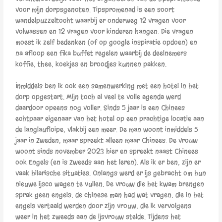
voor mijn dorpsgenoten. Tipspromenad is een soort
wandelpuzzeltocht waarbij er onderweg 12 vragen voor
volwassen en 12 vragen voor kinderen hangen. Die vragen
moest ik zelf bedenken (of op google inspiratie opdoen) en
na afloop een fika buffet regelen waarbij de deelnemers
koffie, thee, koekjes en broodjes kunnen pakken.
Inmiddels ben ik ook een samenwerking met een hotel in het
dorp opgestart. Mijn toch al veel te volle agenda werd
daardoor opeens nog voller. Sinds 5 jaar is een Chinees
echtpaar eigenaar van het hotel op een prachtige locatie aan
de langlaufloipe, vlakbij een meer. De man woont inmiddels 5
jaar in Zweden, maar spreekt alleen maar Chinees. De vrouw
woont sinds november 2023 hier en spreekt naast Chinees
ook Engels (en is Zweeds aan het leren). Als ik er ben, zijn er
vaak hilarische situaties. Onlangs werd er ijs gebracht om hun
nieuwe ijsco wagen te vullen. De vrouw die het kwam brengen
sprak geen engels, de chinese man had wat vragen, die in het
engels vertaald werden door zijn vrouw, die ik vervolgens
weer in het zweeds aan de ijsvrouw stelde. Tijdens het