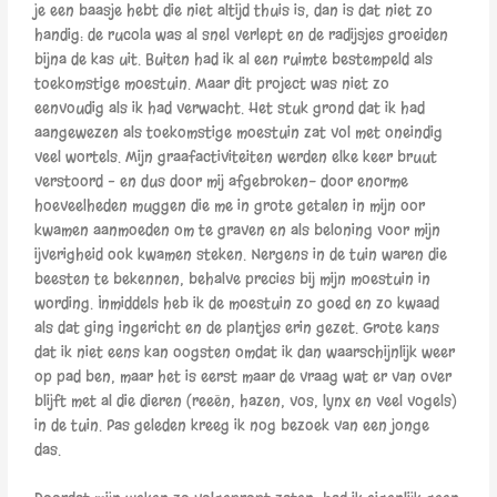
je een baasje hebt die niet altijd thuis is, dan is dat niet zo
handig: de rucola was al snel verlept en de radijsjes groeiden
bijna de kas uit. Buiten had ik al een ruimte bestempeld als
toekomstige moestuin. Maar dit project was niet zo
eenvoudig als ik had verwacht. Het stuk grond dat ik had
aangewezen als toekomstige moestuin zat vol met oneindig
veel wortels. Mijn graafactiviteiten werden elke keer bruut
verstoord – en dus door mij afgebroken- door enorme
hoeveelheden muggen die me in grote getalen in mijn oor
kwamen aanmoeden om te graven en als beloning voor mijn
ijverigheid ook kwamen steken. Nergens in de tuin waren die
beesten te bekennen, behalve precies bij mijn moestuin in
wording. Inmiddels heb ik de moestuin zo goed en zo kwaad
als dat ging ingericht en de plantjes erin gezet. Grote kans
dat ik niet eens kan oogsten omdat ik dan waarschijnlijk weer
op pad ben, maar het is eerst maar de vraag wat er van over
blijft met al die dieren (reeën, hazen, vos, lynx en veel vogels)
in de tuin. Pas geleden kreeg ik nog bezoek van een jonge
das.