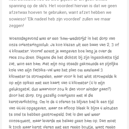
spanning op de ski’s. Het voordeel hiervan is dat we geen
afzetwax hoeven te gebruiken, want afzet hebben we
sowieso! ‘Elk nadeel heb zijn voordeel’ zullen we maar
zeggen!
Woensdagavond was er een ‘ham-wedstrijd’ in het dorp van
onze orienteringsclub. Je kon kiezen uit een baan van 2, 3 of
4 kilometer. Vooraf moest je aangeven hoe lang je over de
race zou doen. Diegene die het dichtst bij zijn ingeschatte tijd
zat, won een ham. Met mijn nog steeds gekneusde en pijnlijke
knie van mijn fatbike-val was het plan om maximaal 3
kilometer te strompelen, maar voor ik het wist strompelde ik
op mijn spikes met een kaart van 4 kilometer (4 is mijn
geluksgetal, dus waarvoor zou ik dan voor minder gaan?)
door het dorp. Erg gezellig overigens met al die
kerstverlichting. Om in de 4 sferen te blijven had ik een tijd
van 44:44 opgegeven, maar na afloop bleek ik bijna 4 minuten
te snel te hebben gestrompeld. Dat is dan wel weer
consequent, maar leverde me helaas geen ham op. Dan moet
ik toch maar kerst vieren met een reeën boutje, want reeën