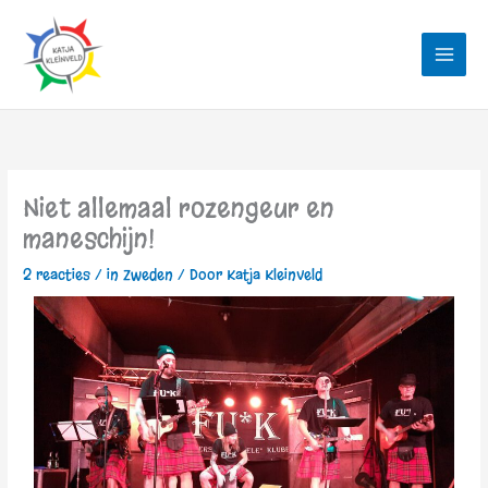
Ga
naar
de
inhoud
Niet allemaal rozengeur en
maneschijn!
2 reacties
/
in Zweden
/ Door
Katja Kleinveld