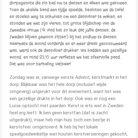
dorpsgenote die zin had om te dansen en alleen was gekomen.
Toen de ukelele band een tijdje speelde, besloten we de tafel
en stoelen weg te schuiven om een dansvloer te maken, en
stonden we met zijn vieren, tot grote blijdschap van de
Zweedse vrouw (‘ik vind het zo leuk dat jullie dansen, de
Zweden blijven gewoon zitten’) bij het podium te dansen.
Naarmate de avond vorderde en er meer drank geconsumeerd
was, werd ook de dansvloer drukker. We hadden een gezellige
avond, en rond 23:15 uur verlieten we het sfeervolle pand.
Dat was voor herhaling vatbaar!
Zondag was er, vanwege eerste Advent, kerstmarkt in het
dorp. Blijkbaar was het hele dorp (inclusief wijde
omgeving) uitgerukt voor dit evenement, want het was
een gezellige drukte in het dorp. Ook was er nog een
Lucia-optocht met paarden. Kerst is iets wat in Zweden
heel erg leeft. Ik ben geen kerstfan (dat is zacht
uitgedrukt), maar heb mijn huis toch een beetje in
kerstsfeer omgetoverd. Ik heb bij het lokale
speelgoedwinkeltje wat houten kerstversieringen gekocht,