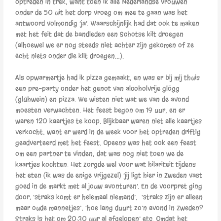
optreden in trek, want toen ik alle Nederlandse vrouwen
onder de 50 uit het dorp vroeg om mee te gaan was het
antwoord volmondig ‘ja’. Waarschijnlijk had dat ook te maken
met het feit dat de bandleden een Schotse kilt droegen
(alhoewel we er nog steeds niet achter zijn gekomen of ze
écht niets onder die kilt droegen…).
Als opwarmertje had ik pizza gemaakt, en was er bij mij thuis
een pre-party onder het genot van alcoholvrije glögg
(glühwein) en pizza. We wisten niet wat we van de avond
moesten verwachten. Het feest begon om 19 uur, en er
waren 120 kaartjes te koop. Blijkbaar waren niet alle kaartjes
verkocht, want er werd in de week voor het optreden driftig
geadverteerd met het feest. Opeens was het ook een feest
om een partner te vinden, dat was nog niet toen we de
kaartjes kochten. Het zorgde wel voor wat hilariteit tijdens
het eten (ik was de enige vrijgezel) ‘jij ligt hier in Zweden vast
goed in de markt met al jouw avonturen’. En de voorpret ging
door: ‘straks komt er helemaal niemand’, ‘straks zijn er alleen
maar oude mannetjes’, ‘hoe lang duurt zo’n avond in Zweden?
Straks is het om 20:30 uur al afgelopen’ etc. Omdat het