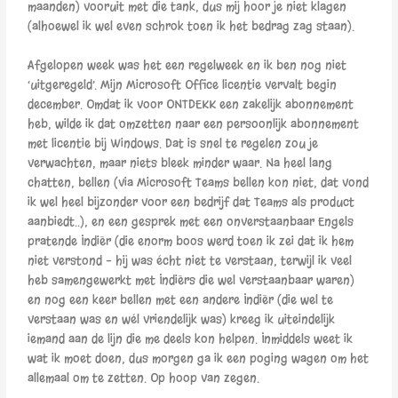
maanden) vooruit met die tank, dus mij hoor je niet klagen
(alhoewel ik wel even schrok toen ik het bedrag zag staan).
Afgelopen week was het een regelweek en ik ben nog niet
‘uitgeregeld’. Mijn Microsoft Office licentie vervalt begin
december. Omdat ik voor ONTDEKK een zakelijk abonnement
heb, wilde ik dat omzetten naar een persoonlijk abonnement
met licentie bij Windows. Dat is snel te regelen zou je
verwachten, maar niets bleek minder waar. Na heel lang
chatten, bellen (via Microsoft Teams bellen kon niet, dat vond
ik wel heel bijzonder voor een bedrijf dat Teams als product
aanbiedt..), en een gesprek met een onverstaanbaar Engels
pratende Indiër (die enorm boos werd toen ik zei dat ik hem
niet verstond – hij was écht niet te verstaan, terwijl ik veel
heb samengewerkt met Indiërs die wel verstaanbaar waren)
en nog een keer bellen met een andere Indiër (die wel te
verstaan was en wél vriendelijk was) kreeg ik uiteindelijk
iemand aan de lijn die me deels kon helpen. Inmiddels weet ik
wat ik moet doen, dus morgen ga ik een poging wagen om het
allemaal om te zetten. Op hoop van zegen.