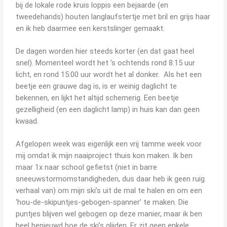
bij de lokale rode kruis loppis een bejaarde (en
tweedehands) houten langlaufstertje met bril en grijs haar
en ik heb daarmee een kerstslinger gemaakt.
De dagen worden hier steeds korter (en dat gaat heel
snel).
Momenteel wordt het ’s ochtends rond 8:15 uur
licht, en rond 15:00 uur wordt het al donker. Als het een
beetje een grauwe dag is, is er weinig daglicht te
bekennen, en lijkt het altijd schemerig.
Een beetje
gezelligheid (en een daglicht lamp) in huis kan dan geen
kwaad.
Afgelopen week was eigenlijk een vrij tamme week voor
mij omdat ik mijn naaiproject thuis kon maken. Ik ben
maar 1x naar school gefietst (niet in barre
sneeuwstormomstandigheden, dus daar heb ik geen ruig
verhaal van) om mijn ski’s uit de mal te halen en om een
‘hou-de-skipuntjes-gebogen-spanner’ te maken. Die
puntjes blijven wel gebogen op deze manier, maar ik ben
heel benieuwd hoe de ski’s glijden. Er zit geen enkele