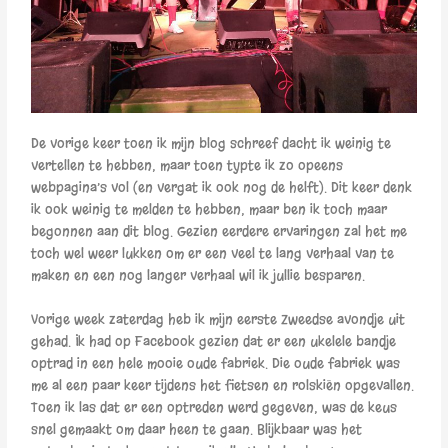
De vorige keer toen ik mijn blog schreef dacht ik weinig te
vertellen te hebben, maar toen typte ik zo opeens
webpagina’s vol (en vergat ik ook nog de helft). Dit keer denk
ik ook weinig te melden te hebben, maar ben ik toch maar
begonnen aan dit blog. Gezien eerdere ervaringen zal het me
toch wel weer lukken om er een veel te lang verhaal van te
maken en een nog langer verhaal wil ik jullie besparen.
Vorige week zaterdag heb ik mijn eerste Zweedse avondje uit
gehad. Ik had op Facebook gezien dat er een ukelele bandje
optrad in een hele mooie oude fabriek. Die oude fabriek was
me al een paar keer tijdens het fietsen en rolskiën opgevallen.
Toen ik las dat er een optreden werd gegeven, was de keus
snel gemaakt om daar heen te gaan. Blijkbaar was het