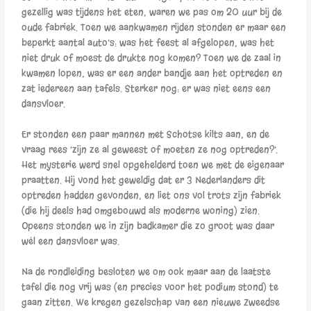
gezellig was tijdens het eten, waren we pas om 20 uur bij de
oude fabriek. Toen we aankwamen rijden stonden er maar een
beperkt aantal auto’s: was het feest al afgelopen, was het
niet druk of moest de drukte nog komen? Toen we de zaal in
kwamen lopen, was er een ander bandje aan het optreden en
zat iedereen aan tafels. Sterker nog: er was niet eens een
dansvloer.
Er stonden een paar mannen met Schotse kilts aan, en de
vraag rees ‘zijn ze al geweest of moeten ze nog optreden?’.
Het mysterie werd snel opgehelderd toen we met de eigenaar
praatten. Hij vond het geweldig dat er 3 Nederlanders dit
optreden hadden gevonden, en liet ons vol trots zijn fabriek
(die hij deels had omgebouwd als moderne woning) zien.
Opeens stonden we in zijn badkamer die zo groot was daar
wél een dansvloer was.
Na de rondleiding besloten we om ook maar aan de laatste
tafel die nog vrij was (en precies voor het podium stond) te
gaan zitten. We kregen gezelschap van een nieuwe Zweedse