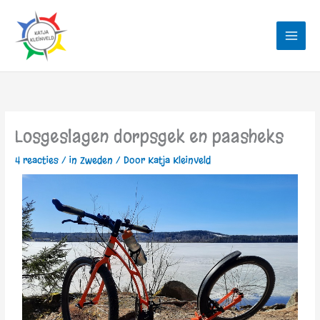
Ga
naar
de
inhoud
Losgeslagen dorpsgek en paasheks
4 reacties
/
in Zweden
/ Door
Katja Kleinveld