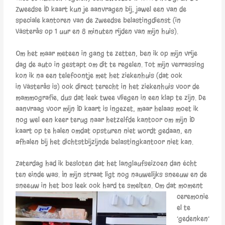
Zweedse ID kaart kun je aanvragen bij, jawel een van de
speciale kantoren van de Zweedse belastingdienst (in
Västerås op 1 uur en 8 minuten rijden van mijn huis).
Om het maar meteen in gang te zetten, ben ik op mijn vrije
dag de auto in gestapt om dit te regelen. Tot mijn verrassing
kon ik na een telefoontje met het ziekenhuis (dat ook
in Västerås is) ook direct terecht in het ziekenhuis voor de
mammografie, dus dat leek twee vliegen in een klap te zijn. De
aanvraag voor mijn ID kaart is ingezet, maar helaas moet ik
nog wel een keer terug naar hetzelfde kantoor om mijn ID
kaart op te halen omdat opsturen niet wordt gedaan, en
afhalen bij het dichtstbijzijnde belastingkantoor niet kan.
Zaterdag had ik besloten dat het langlaufseizoen dan écht
ten einde was. In mijn straat ligt nog nauwelijks sneeuw en de
sneeuw in het bos leek ook hard te smelten.
Om dat moment
ceremonie
el te
‘gedenken’