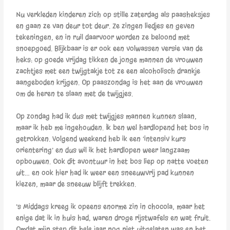
Nu verkleden kinderen zich op stille zaterdag als paasheksjes
en gaan ze van deur tot deur. Ze zingen liedjes en geven
tekeningen, en in ruil daarvoor worden ze beloond met
snoepgoed. Blijkbaar is er ook een volwassen versie van de
heks: op goede vrijdag tikken de jonge mannen de vrouwen
zachtjes met een twijgtakje tot ze een alcoholisch drankje
aangeboden krijgen. Op paaszondag is het aan de vrouwen
om de heren te slaan met de twijgjes.
Op zondag had ik dus met twijgjes mannen kunnen slaan,
maar ik heb me ingehouden. Ik ben wel hardlopend het bos in
getrokken. Volgend weekend heb ik een ‘intensiv kurs
orientering’ en dus wil ik het hardlopen weer langzaam
opbouwen. Ook dit avontuur in het bos liep op natte voeten
uit… en ook hier had ik weer een sneeuwvrij pad kunnen
kiezen, maar de sneeuw blijft trekken.
’s Middags kreeg ik opeens enorme zin in chocola, maar het
enige dat ik in huis had, waren droge rijstwafels en wat fruit.
Omdat mijn step dit hele jaar nog niet uitgelaten was en het