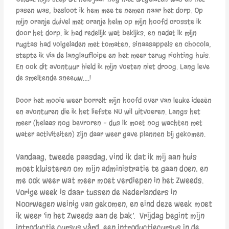
pasen was, besloot ik hem mee te nemen naar het dorp. Op
mijn oranje duivel met oranje helm op mijn hoofd crosste ik
door het dorp. Ik had redelijk wat bekijks, en nadat ik mijn
rugtas had volgeladen met tomaten, sinaasappels en chocola,
stepte ik via de langlaufloipe en het meer terug richting huis.
En ook dit avontuur hield ik mijn voeten niet droog. Lang leve
de smeltende sneeuw….!
Door het mooie weer borrelt mijn hoofd over van leuke ideeën
en avonturen die ik het liefste NU wil uitvoeren. Langs het
meer (helaas nog bevroren – dus ik moet nog wachten met
water activiteiten) zijn daar weer gave plannen bij gekomen.
Vandaag, tweede paasdag, vind ik dat ik mij aan huis
moet kluisteren om mijn administratie te gaan doen, en
me ook weer wat meer moet verdiepen in het Zweeds.
Vorige week is daar tussen de Nederlanders in
Noorwegen weinig van gekomen, en eind deze week moet
ik weer ‘in het Zweeds aan de bak’. Vrijdag begint mijn
introductie cursus v
ård, een introductiecursus in de