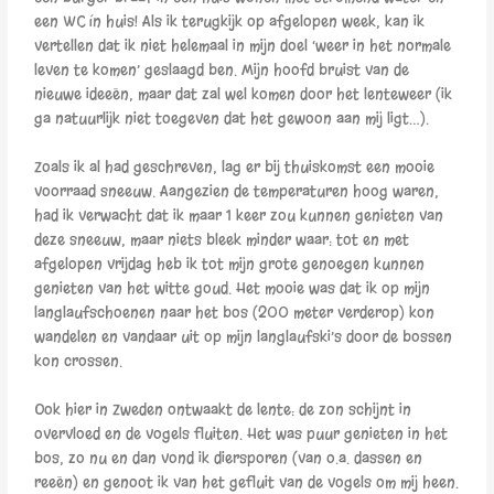
een WC ín huis! Als ik terugkijk op afgelopen week, kan ik
vertellen dat ik niet helemaal in mijn doel ‘weer in het normale
leven te komen’ geslaagd ben. Mijn hoofd bruist van de
nieuwe ideeën, maar dat zal wel komen door het lenteweer (ik
ga natuurlijk niet toegeven dat het gewoon aan mij ligt…).
Zoals ik al had geschreven, lag er bij thuiskomst een mooie
voorraad sneeuw. Aangezien de temperaturen hoog waren,
had ik verwacht dat ik maar 1 keer zou kunnen genieten van
deze sneeuw, maar niets bleek minder waar: tot en met
afgelopen vrijdag heb ik tot mijn grote genoegen kunnen
genieten van het witte goud. Het mooie was dat ik op mijn
langlaufschoenen naar het bos (200 meter verderop) kon
wandelen en vandaar uit op mijn langlaufski’s door de bossen
kon crossen.
Ook hier in Zweden ontwaakt de lente: de zon schijnt in
overvloed en de vogels fluiten. Het was puur genieten in het
bos, zo nu en dan vond ik diersporen (van o.a. dassen en
reeën) en genoot ik van het gefluit van de vogels om mij heen.