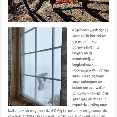
Afgelopen week stond
voor mij in het teken
om weer ‘in het
normale leven’ te
komen na de
avontuurlijke
langlaufweek in
Noorwegen van vorige
week. Geen sneeuw
meer scheppen en
koken om aan water
te kunnen komen, niet
meer met de schep in
expeditie kleding naar
buiten om de weg naar de WC vrij te maken, maar gewoon als
een burger braaf in een huis wonen met stromend water en