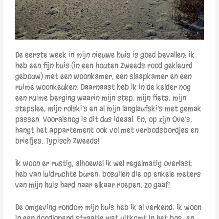
De eerste week in mijn nieuwe huis is goed bevallen: ik
heb een fijn huis (in een houten Zweeds rood gekleurd
gebouw) met een woonkamer, een slaapkamer en een
ruime woonkeuken. Daarnaast heb ik in de kelder nog
een ruime berging waarin mijn step, mijn fiets, mijn
stepslee, mijn rolski’s en al mijn langlaufski’s met gemak
passen. Vooralsnog is dit dus ideaal. En, op zijn Ove’s,
hangt het appartement ook vol met verbodsbordjes en
briefjes. Typisch Zweeds!
Ik woon er rustig, alhoewel ik wel regelmatig overlast
heb van luidruchte buren: bosuilen die op enkele meters
van mijn huis hard naar elkaar roepen, zo gaaf!
De omgeving rondom mijn huis heb ik al verkend: ik woon
in een doodlopend straatje wat uitkomt in het bos; en