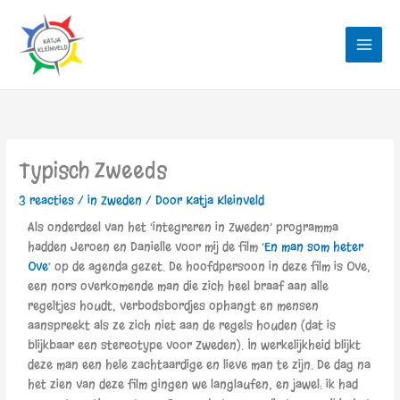
Ga
naar
de
inhoud
Typisch Zweeds
3 reacties
/
in Zweden
/ Door
Katja Kleinveld
Als onderdeel van het ‘integreren in Zweden’ programma
hadden Jeroen en Danielle voor mij de film ‘
En man som heter
Ove
‘ op de agenda gezet. De hoofdpersoon in deze film is Ove,
een nors overkomende man die zich heel braaf aan alle
regeltjes houdt, verbodsbordjes ophangt en mensen
aanspreekt als ze zich niet aan de regels houden (dat is
blijkbaar een stereotype voor Zweden). In werkelijkheid blijkt
deze man een hele zachtaardige en lieve man te zijn. De dag na
het zien van deze film gingen we langlaufen, en jawel: ik had