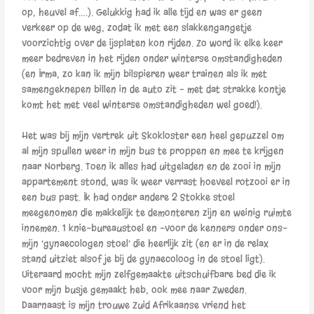
op, heuvel af….). Gelukkig had ik alle tijd en was er geen
verkeer op de weg, zodat ik met een slakkengangetje
voorzichtig over de ijsplaten kon rijden. Zo word ik elke keer
meer bedreven in het rijden onder winterse omstandigheden
(en Irma, zo kan ik mijn bilspieren weer trainen als ik met
samengeknepen billen in de auto zit – met dat strakke kontje
komt het met veel winterse omstandigheden wel goed!).
Het was bij mijn vertrek uit Skokloster een heel gepuzzel om
al mijn spullen weer in mijn bus te proppen en mee te krijgen
naar Norberg. Toen ik alles had uitgeladen en de zooi in mijn
appartement stond, was ik weer verrast hoeveel rotzooi er in
een bus past. Ik had onder andere 2 Stokke stoel
meegenomen die makkelijk te demonteren zijn en weinig ruimte
innemen. 1 knie-bureaustoel en -voor de kenners onder ons-
mijn ‘gynaecologen stoel’ die heerlijk zit (en er in de relax
stand uitziet alsof je bij de gynaecoloog in de stoel ligt).
Uiteraard mocht mijn zelfgemaakte uitschuifbare bed die ik
voor mijn busje gemaakt heb, ook mee naar Zweden.
Daarnaast is mijn trouwe Zuid Afrikaanse vriend het