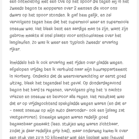
een ontmoeting met een Ove op het spoor die tegen mij in het
Zweeds begon te mopperen over 2 mensen die voor ons
dwars op het spoor stonden. Ik gaf hem gelijk, en zei
vervolgens tegen hem dat het supermooi weer en supermooie
sneeuw was. Het bleek best een aardige man te zijn, want zijn
gebrom maakte al snel plaats voor enthousiasme over het
langlaufen. Zo was ik weer een ’typisch Zweeds’ ervaring
rijker.
Inmiddels heb ik ook ervaring met rijden over gladde wegen:
afgelopen vrijdag ben ik verhuisd naar mijn huurappartement
in Norberg. Ondanks dat de weersverwachting er eerst goed
uitzag, bleek het tegendeel het geval. Op donderdagavond
begon het hard te regenen, vervolgens ging het ’s nachts
vriezen en sneeuw en bevroor alle regen. Het resultaat was
dat er op vrijdagochtend spekgladde wegen waren (en dat er
– naast sneeuw op mijn auto daaronder- ook een ijslaag zat
vastgevroren). Sommige wegen waren redelijk goed
begaanbaar gemaakt (lees: stukjes weg waren zichtbaar,
zodat je daar redelijke grip had), maar onderweg kwam ik over
een stuk van zo’n 10 kilometer wat één ijsplaat was (heuvel