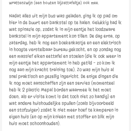
wrattenzwijn (een houten bijzettafeltje) ook mee.
Nadat alles uit mijn bus was geladen
, ging ik op pad om
hier in de buurt een bankstel op te halen. Gelukkig had ik
wat spinazie op, zodat ik in mijn eentje het loodzware
bankstel in mijn appartement kon tillen. De dag erna, op
zaterdag, heb ik nog een boekenkastje en een elektrisch
in hoogte verstelbaar bureau gekocht, en op zondag nog
een massief eiken eettafel en stoelen (die ik ook weer in
mijn eentje het appartement in heb getild – zo kom ik
nog aan mijn kracht training toe). Zo was mijn huis al
snel praktisch en gezellig ingericht. De enige dingen die
ik nog moet aanschaffen zijn een servies (momenteel
heb ik 2 plastic Mepal borden waarmee ik het moet
doen; als er visite komt is dat toch niet zo handig) en
wat andere huishoudelijke spullen (zoals bijvoorbeeld
een stofzuiger) zodat ik niet meer hoef te kamperen in
eigen huis (en op mijn knieën met stoffer en blik mijn
huis moet schoonhouden).