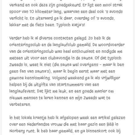
verkend en ook deze zijn goedgekeurd. Er ligt een mooi strak
spoor van 10 kilometer lang, waarvan een deel ook ’s avonds
verlicht is. En uiteraard ga ik daar, overdag of ’s avonds,
lekker met de fiets heen. Typisch Katja’s!
Verder heb ik al diverse contacten gelegd. Zo heb ik de
orientëringsclub en de langlaufclub gemaild. De woordvoerder
van de orientëringsclub was heel enthousiast en nodigde me
meteen uit voor een clubavondje in de sauna. Of dat typisch
Zweeds is, weet ik niet (die sauna wel overigens – maar ik ben
geen fan van sauna’s), maar ik begin eerst maar met een
gewone kennismaking. Volgend weekend ga ik als vrijwilliger
helpen bij de uitgifte van startnummers van een
langlaufevent. Dat lijkt me leuk, en een goede manier om
nieuwe mensen te leren kennen en mijn Zweeds wat te
verbeteren.
In het lokale krantje heb ik afgelopen week een artikel gelezen
over een Nederlandse vrouw die met haar gezin een B&B in
Norberg runt. Ik heb haar gemaild, en ga binnenkort ook bij