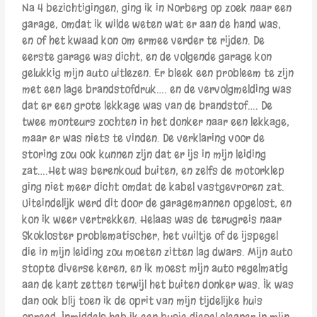
Na 4 bezichtigingen, ging ik in Norberg op zoek naar een
garage, omdat ik wilde weten wat er aan de hand was,
en of het kwaad kon om ermee verder te rijden. De
eerste garage was dicht, en de volgende garage kon
gelukkig mijn auto uitlezen. Er bleek een probleem te zijn
met een lage brandstofdruk…. en de vervolgmelding was
dat er een grote lekkage was van de brandstof…. De
twee monteurs zochten in het donker naar een lekkage,
maar er was niets te vinden. De verklaring voor de
storing zou ook kunnen zijn dat er ijs in mijn leiding
zat….Het was berenkoud buiten, en zelfs de motorklep
ging niet meer dicht omdat de kabel vastgevroren zat.
Uiteindelijk werd dit door de garagemannen opgelost, en
kon ik weer vertrekken. Helaas was de terugreis naar
Skokloster problematischer, het vuiltje of de ijspegel
die in mijn leiding zou moeten zitten lag dwars. Mijn auto
stopte diverse keren, en ik moest mijn auto regelmatig
aan de kant zetten terwijl het buiten donker was. Ik was
dan ook blij toen ik de oprit van mijn tijdelijke huis
opreed. Inmiddels heb ik een busje diesel cleaner in mijn