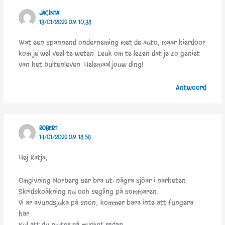
JACINTA
13/01/2022 OM 10:38
Wat een spannend onderneming met de auto, maar hierdoor
kom je wel veel te weten. Leuk om te lezen dat je zo geniet
van het buitenleven. Helemaal.jouw ding!
Antwoord
ROBERT
14/01/2022 OM 18:58
Hej Katja,
Omgivning Norberg ser bra ut: några sjöar i närheten.
Skridskoåkning nu och segling på sommaren.
Vi är avundsjuka på snön; kommer bara inte att fungera
här.
Kul att du njuter så mycket redan.